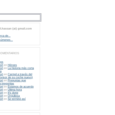
l.hassan (at) gmail.com
rca de...
úmenes...
COMENTARIOS
gos
ort
en
Héroes
ort
en
La historia más corta
da
ort
en
Carmel a través del
rovisor de su coche nuevo)
ort
en
Preguntas que
a preguntas
ort
en
Estamos de acuerdo
ort
en
Última hora
ort
en
It's done
ort
en
Orgullosa
ort
en
Se terminó así