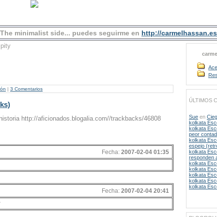
The minimalist side... puedes seguirme en
http://carmelhassan.es
pity
carme
Ace
Res
rón
|
3 Comentarios
ÚLTIMOS 
ks)
Sue
en
Cie
istoria http://aficionados.blogalia.com//trackbacks/46808
kolkata Esc
kolkata Esc
peor conta
kolkata Esc
espejo (ret
kolkata Esc
Fecha:
2007-02-04 01:35
responden 
kolkata Esc
kolkata Esc
kolkata Esc
kolkata Esc
kolkata Esc
Fecha:
2007-02-04 20:41
r