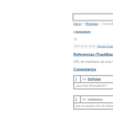
Inicio
>
Historias
> Serendi
» Serendipity
:O
2007-02-02 14:30 |
Mundo Posit
Referencias (TrackBac
URL de trackback de esta h
Comentarios
1
De:
EfePunto
¿que has descubierto?
2
De:
reinamora
que se puede vivir sin dolo