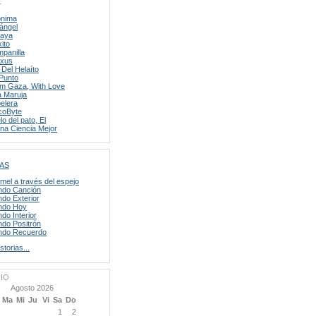
L
nima
ángel
laya
xito
panilla
xus
 Del Helaíto
Punto
m Gaza, With Love
 Maruja
elera
coByte
lo del pato, El
na Ciencia Mejor
AS
mel a través del espejo
do Canción
do Exterior
ndo Hoy
do Interior
do Positrón
do Recuerdo
storias...
IO
Agosto 2026
Ma
Mi
Ju
Vi
Sa
Do
1
2