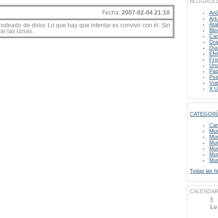
BLOGROL
Fecha:
2007-02-04 21:10
Anó
Ark
Ata
rodeado de dolor. Lo que hay que intentar es convivir con él. Sin
Blo
rar las cosas.
Cam
Dra
Día
Efe
Fro
Una
Pap
Psi
Vue
X U
CATEGORÍ
Car
Mun
Mun
Mu
Mun
Mun
Mun
Todas las hi
CALENDAR
<
Lu