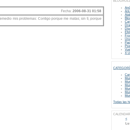
BLOGROL
Anó
Fecha:
2006-08-31 01:58
Ark
Ata
Blo
en remedio mis problemas: Contigo porque me matas; sin tì, porque
Cam
Dra
Día
Efe
Fro
Una
Pap
Psi
Vue
X U
CATEGORÍ
Car
Mun
Mun
Mu
Mun
Mun
Mun
Todas las hi
CALENDAR
<
Lu