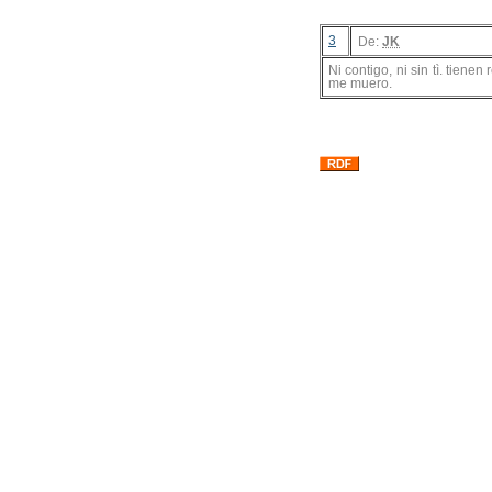
3
De:
JK
Ni contigo, ni sin tì. tien
me muero.