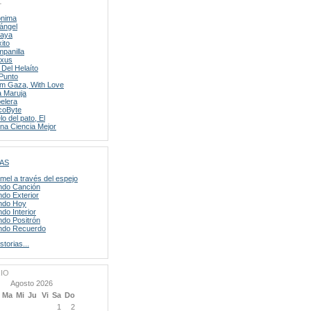
L
nima
ángel
laya
xito
panilla
xus
 Del Helaíto
Punto
m Gaza, With Love
 Maruja
elera
coByte
lo del pato, El
na Ciencia Mejor
AS
mel a través del espejo
do Canción
do Exterior
ndo Hoy
do Interior
do Positrón
do Recuerdo
storias...
IO
Agosto 2026
Ma
Mi
Ju
Vi
Sa
Do
1
2