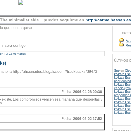
The minimalist side... puedes seguirme en
http://carmelhassan.es
 lo que nunca quise
carme
Ace
 ni será contigo.
Res
rón
|
3 Comentarios
ÚLTIMOS 
ks)
Sue
en
Cie
istoria http://aficionados.blogalia.com//trackbacks/39473
kolkata Esc
kolkata Esc
peor conta
kolkata Esc
espejo (ret
kolkata Esc
Fecha:
2006-04-28 00:38
responden 
kolkata Esc
 no existe. Los compromisos vencen esa mañana que despiertas y
kolkata Esc
s.
kolkata Esc
kolkata Esc
kolkata Esc
Fecha:
2006-05-02 17:52