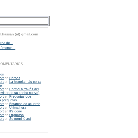
l.hassan (at) gmail.com
rca de...
úmenes...
COMENTARIOS
gos
ort
en
Héroes
ort
en
La historia más corta
da
ort
en
Carmel a través del
rovisor de su coche nuevo)
ort
en
Preguntas que
a preguntas
ort
en
Estamos de acuerdo
ort
en
Última hora
ort
en
It's done
ort
en
Orgullosa
ort
en
Se terminó así