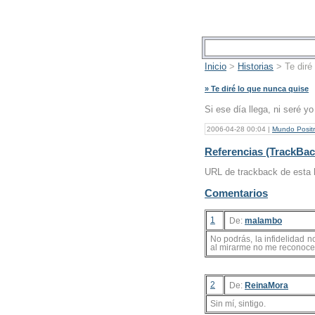
Inicio
>
Historias
> Te diré
» Te diré lo que nunca quise
Si ese día llega, ni seré yo
2006-04-28 00:04 |
Mundo Posit
Referencias (TrackBac
URL de trackback de esta h
Comentarios
1
De:
malambo
No podrás, la infidelidad
al mirarme no me reconoce
2
De:
ReinaMora
Sin mí, sintigo.